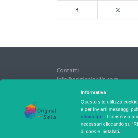
Contatti
info@originalskills.com
Informativa
Questo sito utilizza cooki
e per inviarti messaggi pubb
clicca qui
. Il consenso pu
necessari cliccando su “
Ri
di cookie installati.