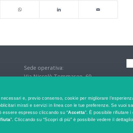
Sede operativa:
Via Niccolò Tommaseo, 69,
S
35131 Padova (PD) – IT
e necessari e, previo consenso, cookie per migliorare l’esperienz
licitari mirati e servizi in linea con le tue preferenze. Se vuoi s
ò essere espresso cliccando su “
Accetta
”. È possibile rifiutare 
fiuta
”. Cliccando su “Scopri di più” è possibile vedere il dettaglio
© Copyright 2025 OriginalSkills srl