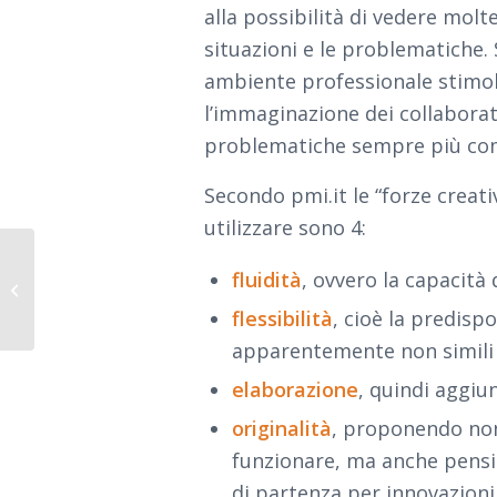
alla possibilità di vedere molte
situazioni e le problematiche. 
ambiente professionale stimol
l’immaginazione dei collaborat
problematiche sempre più com
Secondo pmi.it le “forze creat
utilizzare sono 4:
fluidità
, ovvero la capacità
Che cos’è
l’immaginazione?
flessibilità
, cioè la predisp
apparentemente non simili 
elaborazione
, quindi aggiu
originalità
, proponendo non
funzionare, ma anche pensie
di partenza per innovazioni