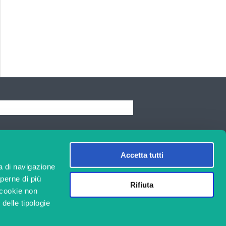
EARCH
Accetta tutti
a di navigazione
aperne di più
Rifiuta
i cookie non
 delle tipologie