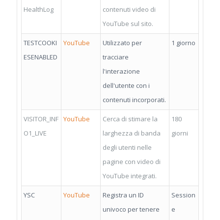
HealthLog
contenuti video di
YouTube sul sito.
TESTCOOKI
YouTube
Utilizzato per
1 giorno
ESENABLED
tracciare
l'interazione
dell'utente con i
contenuti incorporati.
VISITOR_INF
YouTube
Cerca di stimare la
180
O1_LIVE
larghezza di banda
giorni
degli utenti nelle
pagine con video di
YouTube integrati.
YSC
YouTube
Registra un ID
Session
univoco per tenere
e