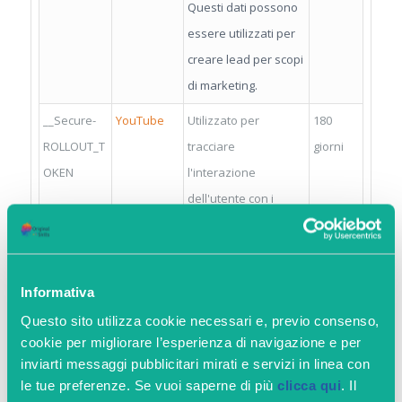
Questi dati possono
essere utilizzati per
creare lead per scopi
di marketing.
__Secure-
YouTube
Utilizzato per
180
ROLLOUT_T
tracciare
giorni
OKEN
l'interazione
dell'utente con i
contenuti incorporati.
__Secure-
YouTube
Memorizza le
Session
YEC
preferenze del
e
Informativa
lettore video
Questo sito utilizza cookie necessari e, previo consenso,
dell'utente usando il
cookie per migliorare l’esperienza di navigazione e per
video YouTube
inviarti messaggi pubblicitari mirati e servizi in linea con
le tue preferenze. Se vuoi saperne di più
clicca qui
. Il
incorporato