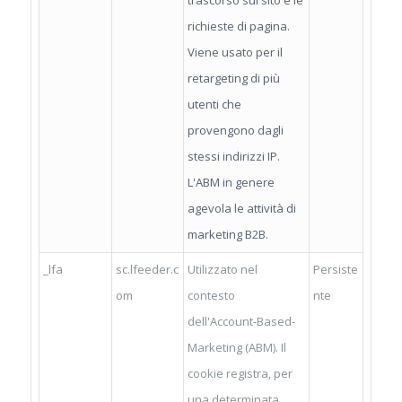
richieste di pagina.
Viene usato per il
retargeting di più
utenti che
provengono dagli
stessi indirizzi IP.
L'ABM in genere
agevola le attività di
marketing B2B.
_lfa
sc.lfeeder.c
Utilizzato nel
Persiste
om
contesto
nte
dell'Account-Based-
Marketing (ABM). Il
cookie registra, per
una determinata