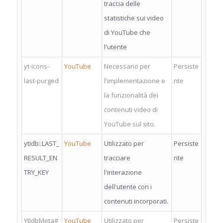
traccia delle
statistiche sui video
di YouTube che
l'utente
yt-icons-
YouTube
Necessario per
Persiste
last-purged
l'implementazione e
nte
la funzionalità dei
contenuti video di
YouTube sul sito.
ytidb::LAST_
YouTube
Utilizzato per
Persiste
RESULT_EN
tracciare
nte
TRY_KEY
l'interazione
dell'utente con i
contenuti incorporati.
YtIdbMeta#
YouTube
Utilizzato per
Persiste