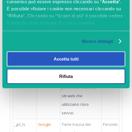
consenso può essere espresso cliccando su “
Accetta
”.
__Secure-
YouTube
Utilizzato per
180
È possibile rifiutare i cookie non necessari cliccando su
“
Rifiuta
”. Cliccando su “Scopri di più” è possibile vedere
YNID
tracciare
giorni
il dettaglio delle tipologie di cookie installati.
l'interazione
dell'utente con i
Mostra dettagli
contenuti incorporati.
_gcl_au
Google
Utilizzato da Google
3 mesi
Accetta tutti
AdSense per
sperimentare
Rifiuta
l'efficacia
pubblicitaria su tutti i
siti web che
utilizzano i loro
servizi.
_gcl_ls
Google
Tiene traccia del
Persiste