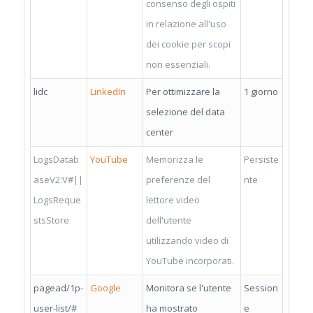
consenso degli ospiti
in relazione all'uso
dei cookie per scopi
non essenziali.
lidc
LinkedIn
Per ottimizzare la
1 giorno
selezione del data
center
LogsDatab
YouTube
Memorizza le
Persiste
aseV2:V#||
preferenze del
nte
LogsReque
lettore video
stsStore
dell'utente
utilizzando video di
YouTube incorporati.
pagead/1p-
Google
Monitora se l'utente
Session
user-list/#
ha mostrato
e