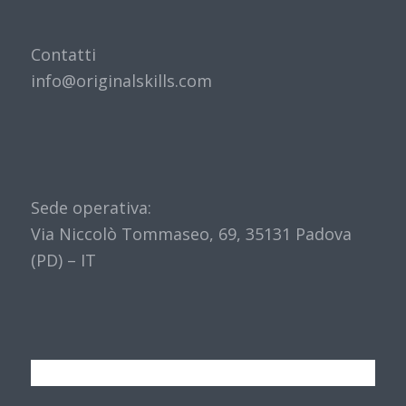
Contatti
info@originalskills.com
Sede operativa:
Via Niccolò Tommaseo, 69, 35131 Padova
(PD) – IT