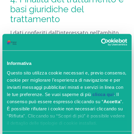
basi giuridiche del
trattamento
I dati conferiti dall’interessato nell’ambito
tipologico del precedente punto 2. sono
trattati per tutta la durata del rapporto
contrattuale e anche successivamente per
Informativa
ragioni connessi a adempimenti di obblighi
Questo sito utilizza cookie necessari e, previo consenso,
contrattuali, fiscali, legali e amministrativi
cookie per migliorare l’esperienza di navigazione e per
e per l’ottimizzazione delle attività
inviarti messaggi pubblicitari mirati e servizi in linea con
d’impresa.
le tue preferenze. Se vuoi saperne di più
clicca qui
. Il
consenso può essere espresso cliccando su “
Accetta
”.
La base giuridica per questa finalità del
È possibile rifiutare i cookie non necessari cliccando su
trattamento è data dalla necessità di
“
Rifiuta
”. Cliccando su “Scopri di più” è possibile vedere
il dettaglio delle tipologie di cookie installati.
adempiere ad obblighi legali a cui è
soggetto il Titolare. Non sarebbe possibile