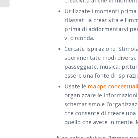
creatività anche in momenti 
Utilizzate i momenti prim
rilassati la creatività e l’
prima di addormentarvi per
vi circonda.
Cercate ispirazione. Stimola
sperimentate modi diversi…le
passeggiate, musica, pittura
essere una fonte di ispirazi
Usate le
mappe concettual
organizzare le informazion
schematismo e l’organizzazi
che consente di creare una
quello che avete in mente. 
Non sottovalutate l’immaginaz