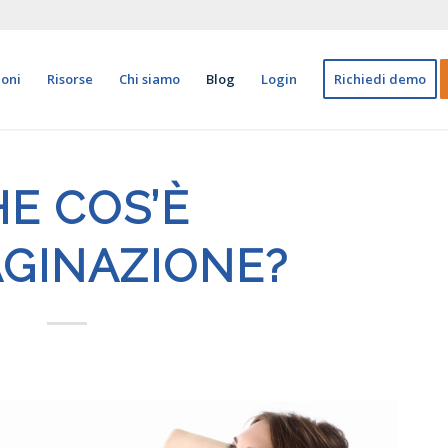
ioni
Risorse
Chi siamo
Blog
Login
Richiedi demo
E COS’È
AGINAZIONE?