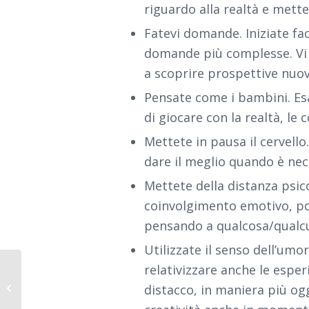
riguardo alla realtà e mette
Fatevi domande. Iniziate fa
domande più complesse. Vi se
a scoprire prospettive nuov
Pensate come i bambini. Esa
di giocare con la realtà, le 
Mettete in pausa il cervell
dare il meglio quando è nec
Mettete della distanza psic
coinvolgimento emotivo, pot
pensando a qualcosa/qualc
Utilizzate il senso dell’umor
relativizzare anche le espe
La forza interiore nella
distacco, in maniera più ogg
vita quotidiana