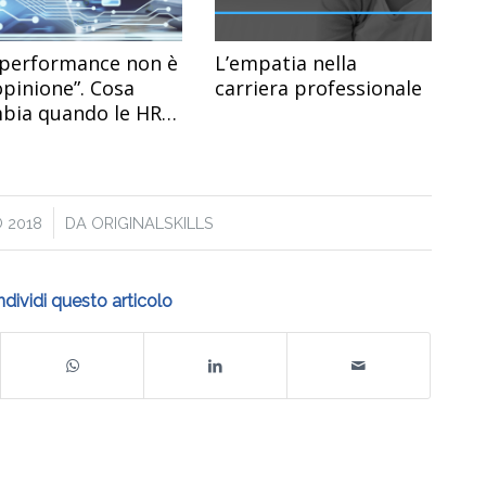
 performance non è
L’empatia nella
opinione”. Cosa
carriera professionale
bia quando le HR
no i dati: Usare
ent Tracking
tem di
inalskills
 2018
DA
ORIGINALSKILLS
dividi questo articolo