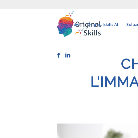
Overview
Originalskills AI
Soluz
CH
L’IMM