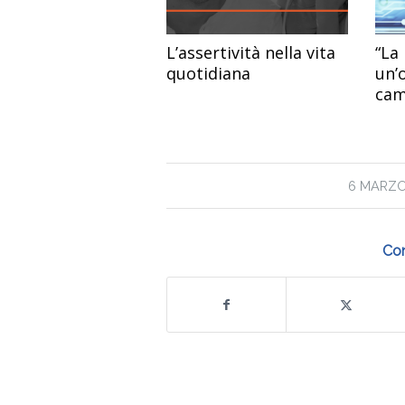
L’assertività nella vita
“La
quotidiana
un’
cam
usa
Tal
Sys
Orig
/
6 MARZO
Con