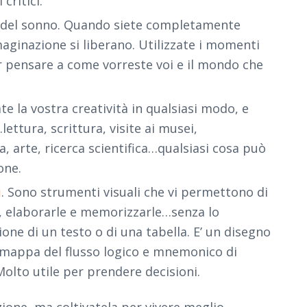
critici.
a del sonno. Quando siete completamente
immaginazione si liberano. Utilizzate i momenti
 pensare a come vorreste voi e il mondo che
te la vostra creatività in qualsiasi modo, e
ttura, scrittura, visite ai musei,
, arte, ricerca scientifica…qualsiasi cosa può
one.
i
. Sono strumenti visuali che vi permettono di
i, elaborarle e memorizzarle…senza lo
one di un testo o di una tabella. E’ un disegno
 mappa del flusso logico e mnemonico di
Molto utile per prendere decisioni.
ione, ma coltivatela per vivere meglio