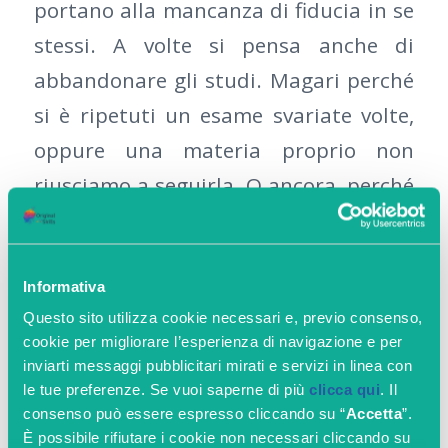
portano alla mancanza di fiducia in se
stessi. A volte si pensa anche di
abbandonare gli studi. Magari perché
si è ripetuti un esame svariate volte,
oppure una materia proprio non
riusciamo a seguirla. O ancora, perché
pensiamo proprio di aver sbagliato
corso di studi.
Informativa
Durante gli anni scolastici ed
Questo sito utilizza cookie necessari e, previo consenso,
accademici i maestri e poi i docenti
cookie per migliorare l’esperienza di navigazione e per
inviarti messaggi pubblicitari mirati e servizi in linea con
sono i primi a dare l’esempio di forza
le tue preferenze. Se vuoi saperne di più
clicca qui
. Il
interiore, partendo dall’essere sempre
consenso può essere espresso cliccando su “
Accetta
”.
È possibile rifiutare i cookie non necessari cliccando su
disponibili ad aiutare gli alunni,