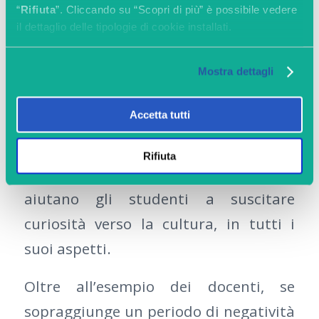
“
Rifiuta
”. Cliccando su “Scopri di più” è possibile vedere
nonostante alcune giornate non siano
il dettaglio delle tipologie di cookie installati.
delle migliori.
L’atteggiamento con cui si affronta lo
Mostra dettagli
studio è, quindi, una caratteristica che
Accetta tutti
si impara in aula (oltre che in famiglia
e tra amici), osservando e facendo
Rifiuta
propria la passione con cui i professori
aiutano gli studenti a suscitare
curiosità verso la cultura, in tutti i
suoi aspetti.
Oltre all’esempio dei docenti, se
sopraggiunge un periodo di negatività