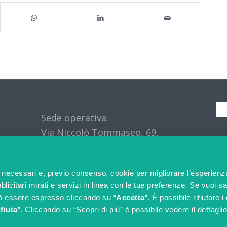
Sede operativa:
Via Niccolò Tommaseo, 69,
S
35131 Padova (PD) – IT
e necessari e, previo consenso, cookie per migliorare l’esperienz
licitari mirati e servizi in linea con le tue preferenze. Se vuoi s
ò essere espresso cliccando su “
Accetta
”. È possibile rifiutare 
fiuta
”. Cliccando su “Scopri di più” è possibile vedere il dettaglio
© Copyright 2025 OriginalSkills srl