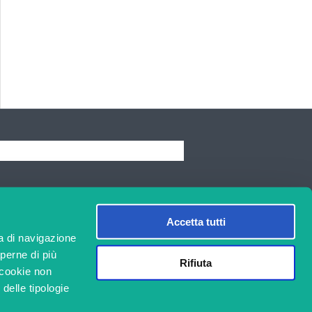
EARCH
Accetta tutti
a di navigazione
aperne di più
Rifiuta
i cookie non
 delle tipologie