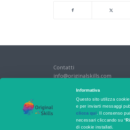
Contatti
info@originalskills.com
Informativa
Questo sito utilizza cooki
e per inviarti messaggi pubb
clicca qui
. Il consenso pu
necessari cliccando su “
Ri
di cookie installati.