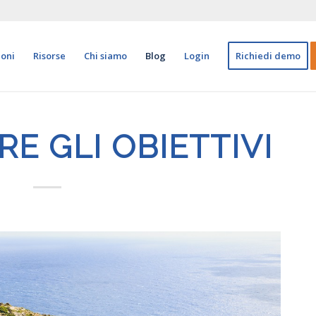
ioni
Risorse
Chi siamo
Blog
Login
Richiedi demo
E GLI OBIETTIVI