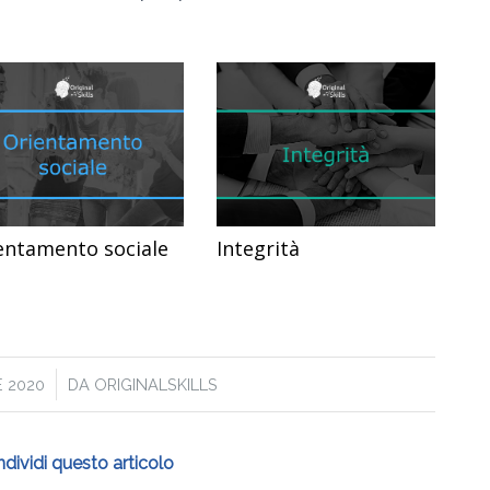
entamento sociale
Integrità
E 2020
DA
ORIGINALSKILLS
dividi questo articolo