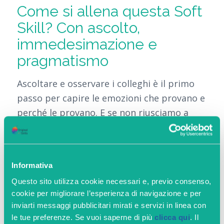
Come si allena questa Soft
Skill? Con ascolto,
immedesimazione e
pragmatismo
Ascoltare e osservare i colleghi è il primo
passo per capire le emozioni che provano e
perché le provano. E se non riusciamo a
capire alcuni comportamenti e
atteggiamenti, proviamo con
l’immedesimazione: immaginiamoci al
Informativa
posto dell’altra persona, nel suo ruolo, con
Questo sito utilizza cookie necessari e, previo consenso,
le sue mansioni, responsabilità e
cookie per migliorare l’esperienza di navigazione e per
incertezze. Quindi pensiamo molto
inviarti messaggi pubblicitari mirati e servizi in linea con
concretamente a quali comportamenti e
le tue preferenze. Se vuoi saperne di più
clicca qui
. Il