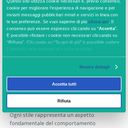
Questo sito utilizza cookie necessari e, previo consenso,
cookie per migliorare l’esperienza di navigazione e per
inviarti messaggi pubblicitari mirati e servizi in linea con
Stile di Gestione della Rabbia
le tue preferenze. Se vuoi saperne di più
clicca qui
. Il
Stile di Controllo
consenso può essere espresso cliccando su “
Accetta
”.
È possibile rifiutare i cookie non necessari cliccando su
Stile degli Interessi
“
Rifiuta
”. Cliccando su “Scopri di più” è possibile vedere
Stile Relazionale
il dettaglio delle tipologie di cookie installati.
Stile delle Attività
Stile del Pensiero
Mostra dettagli
Stile del Carattere
Accetta tutti
Stile Mentale
Rifiuta
Ogni stile rappresenta un aspetto
fondamentale del comportamento