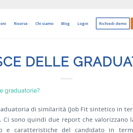
ioni
Risorse
Chi siamo
Blog
Login
Richiedi demo
SCE DELLE GRADUA
le graduatorie?
raduatoria di similarità (Job Fit sintetico in t
. Ci sono quindi due report che valorizzano l
o e caratteristiche del candidato in term