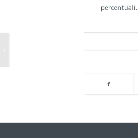
percentuali.
Il questionario del test è sempre lo
stesso?