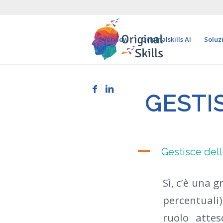
Overview
Originalskills AI
Soluz
GESTI
A
Gestisce del
Sì, c’è una g
percentuali)
ruolo attes