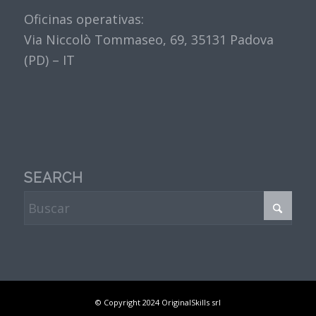
Oficinas operativas:
Via Niccolò Tommaseo, 69, 35131 Padova
(PD) – IT
SEARCH
© Copyright 2024 OriginalSkills srl