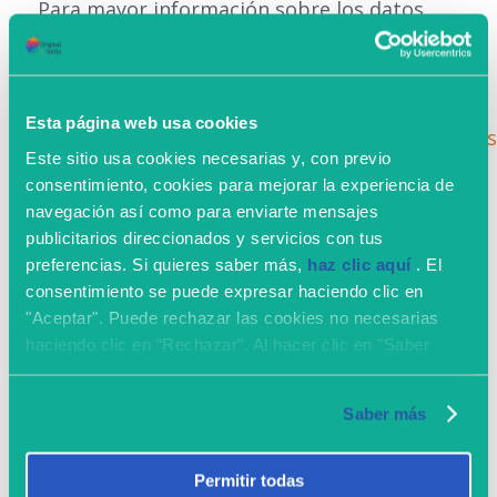
Para mayor información sobre los datos
recogidos por Google a través de los
servicios de Analytics hacer referencia a la
siguiente dirección
Esta página web usa cookies
marketingplatform.google.com/about/analytics
Este sitio usa cookies necesarias y, con previo
consentimiento, cookies para mejorar la experiencia de
navegación así como para enviarte mensajes
Marketing por correo
publicitarios direccionados y servicios con tus
electrónico
preferencias. Si quieres saber más,
haz clic aquí
. El
consentimiento se puede expresar haciendo clic en
Los correos electrónicos enviados por
"Aceptar". Puede rechazar las cookies no necesarias
Originalskills o por los operadores
haciendo clic en “Rechazar”. Al hacer clic en "Saber
más" podrá ver el detalle de los tipos de cookies
encargados a través de nuestros servicios
instaladas.
incluyen sistemas de recogida de
Saber más
informaciones relativas a la apertura de los
mensajes y conexiones hipertextuales en su
Permitir todas