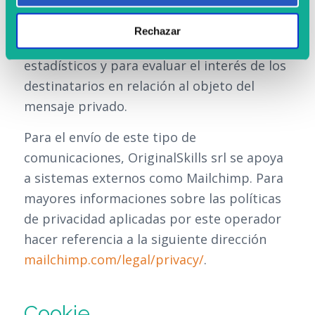
interior. Dichas informaciones, como por
ejemplo el número de usuarios que han
Rechazar
abierto los mensajes, se usan para fines
estadísticos y para evaluar el interés de los
destinatarios en relación al objeto del
mensaje privado.
Para el envío de este tipo de
comunicaciones, OriginalSkills srl se apoya
a sistemas externos como Mailchimp. Para
mayores informaciones sobre las políticas
de privacidad aplicadas por este operador
hacer referencia a la siguiente dirección
mailchimp.com/legal/privacy/
.
Cookie